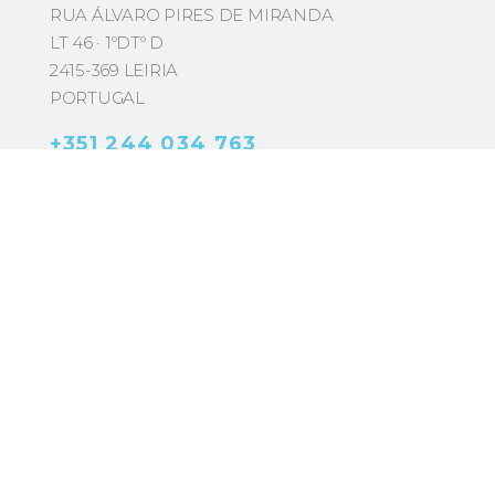
RUA ÁLVARO PIRES DE MIRANDA
LT 46 · 1ºDTº D
2415-369 LEIRIA
PORTUGAL
+351 244 034 763
arquitectura@comvicente.pt
Nome
Email
Mensagem