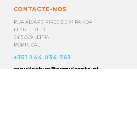
CONTACTE-NOS
RUA ÁLVARO PIRES DE MIRANDA
LT 46 · 1ºDTº D
2415-369 LEIRIA
PORTUGAL
+351 244 034 763
arquitectura@comvicente.pt
Nome
Email