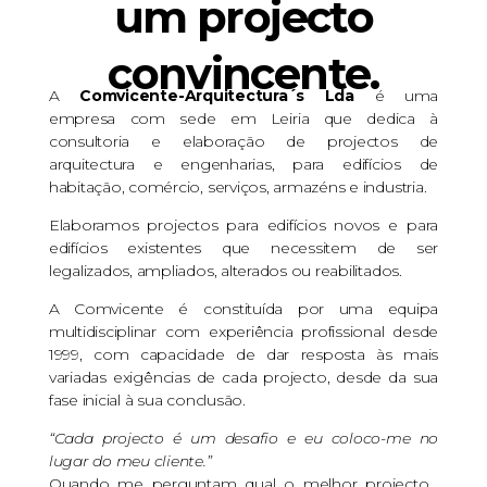
um projecto
convincente.
A
Comvicente-Arquitectura´s Lda
é uma
empresa com sede em Leiria que dedica à
consultoria e elaboração de projectos de
arquitectura e engenharias, para edifícios de
habitação, comércio, serviços, armazéns e industria.
Elaboramos projectos para edifícios novos e para
edifícios existentes que necessitem de ser
legalizados, ampliados, alterados ou reabilitados.
A Comvicente é constituída por uma equipa
multidisciplinar com experiência profissional desde
1999, com capacidade de dar resposta às mais
variadas exigências de cada projecto, desde da sua
fase inicial à sua conclusão.
“Cada projecto é um desafio e eu coloco-me no
lugar do meu cliente.”
Quando me perguntam qual o melhor projecto…