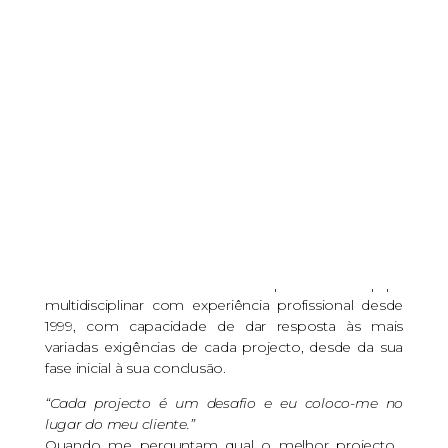
um projecto
convincente.
A
Comvicente-Arquitectura´s Lda
é uma
empresa com sede em Leiria que dedica à
consultoria e elaboração de projectos de
arquitectura e engenharias, para edifícios de
habitação, comércio, serviços, armazéns e industria.
Elaboramos projectos para edifícios novos e para
edifícios existentes que necessitem de ser
legalizados, ampliados, alterados ou reabilitados.
A Comvicente é constituída por uma equipa
multidisciplinar com experiência profissional desde
1999, com capacidade de dar resposta às mais
variadas exigências de cada projecto, desde da sua
fase inicial à sua conclusão.
“Cada projecto é um desafio e eu coloco-me no
lugar do meu cliente.”