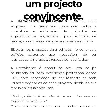
um projecto
convincente.
A
Comvicente-Arquitectura´s Lda
é uma
empresa com sede em Leiria que dedica à
consultoria e elaboração de projectos de
arquitectura e engenharias, para edifícios de
habitação, comércio, serviços, armazéns e industria.
Elaboramos projectos para edifícios novos e para
edifícios existentes que necessitem de ser
legalizados, ampliados, alterados ou reabilitados.
A Comvicente é constituída por uma equipa
multidisciplinar com experiência profissional desde
1999, com capacidade de dar resposta às mais
variadas exigências de cada projecto, desde da sua
fase inicial à sua conclusão.
“Cada projecto é um desafio e eu coloco-me no
lugar do meu cliente.”
Quando me perguntam qual o melhor projecto…