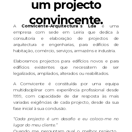
um projecto
convincente.
A
Comvicente-Arquitectura´s Lda
é uma
empresa com sede em Leiria que dedica à
consultoria e elaboração de projectos de
arquitectura e engenharias, para edifícios de
habitação, comércio, serviços, armazéns e industria.
Elaboramos projectos para edifícios novos e para
edifícios existentes que necessitem de ser
legalizados, ampliados, alterados ou reabilitados.
A Comvicente é constituída por uma equipa
multidisciplinar com experiência profissional desde
1999, com capacidade de dar resposta às mais
variadas exigências de cada projecto, desde da sua
fase inicial à sua conclusão.
“Cada projecto é um desafio e eu coloco-me no
lugar do meu cliente.”
Quando me perguntam qual o melhor projecto…