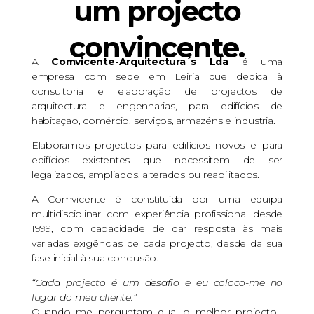
um projecto
convincente.
A
Comvicente-Arquitectura´s Lda
é uma
empresa com sede em Leiria que dedica à
consultoria e elaboração de projectos de
arquitectura e engenharias, para edifícios de
habitação, comércio, serviços, armazéns e industria.
Elaboramos projectos para edifícios novos e para
edifícios existentes que necessitem de ser
legalizados, ampliados, alterados ou reabilitados.
A Comvicente é constituída por uma equipa
multidisciplinar com experiência profissional desde
1999, com capacidade de dar resposta às mais
variadas exigências de cada projecto, desde da sua
fase inicial à sua conclusão.
“Cada projecto é um desafio e eu coloco-me no
lugar do meu cliente.”
Quando me perguntam qual o melhor projecto…